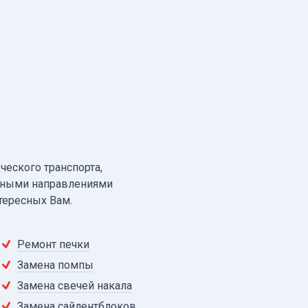
еского транспорта,
нными направлениями
тересных Вам.
Ремонт печки
Замена помпы
Замена свечей накала
Замена сайлентблоков