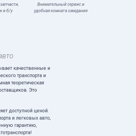
 запчасти,
Внимательный сервис и
к и б/у
удобная комната ожидания
авто
ывает качественные и
еского транспорта и
мная теоретическая
оставщиков. Это
яет доступной ценой.
рта и легковых авто,
енную гарантию,
тотранспорта!