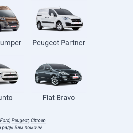
Jumper
Peugeot Partner
unto
Fiat Bravo
Ford
,
Peugeot
,
Citroen
а рады Вам помочь!