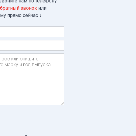
звоните нам по телефону
братный звонок
или
рму прямо
сейчас ↓