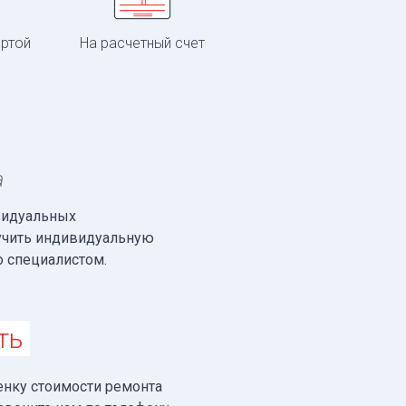
артой
На расчетный счет
а
видуальных
лучить индивидуальную
о специалистом.
ть
нку стоимости ремонта