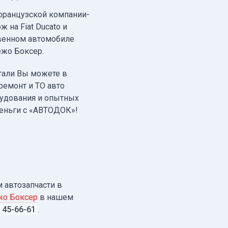
французской компании-
 на Fiat Ducato и
твенном автомобиле
ежо Боксер.
тали Вы можете в
ремонт и ТО авто
орудования и опытных
деньги с «АВТОДОК»!
м автозапчасти в
жо Боксер
в нашем
 45-66-61
.